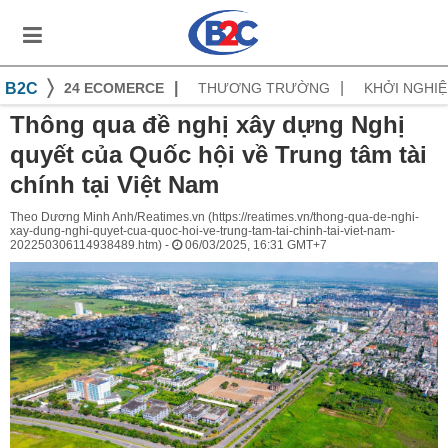
B2C
24 ECOMERCE
THƯƠNG TRƯỜNG
KHỞI NGHIỆ
Thông qua đề nghị xây dựng Nghị
quyết của Quốc hội về Trung tâm tài
chính tại Việt Nam
Theo Dương Minh Anh/Reatimes.vn (https://reatimes.vn/thong-qua-de-nghi-
xay-dung-nghi-quyet-cua-quoc-hoi-ve-trung-tam-tai-chinh-tai-viet-nam-
202250306114938489.htm) -
06/03/2025, 16:31 GMT+7