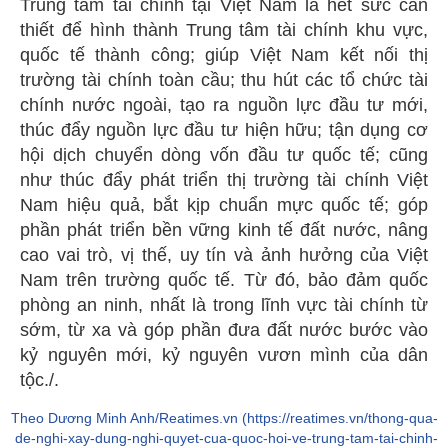
Trung tâm tài chính tại Việt Nam là hết sức cần
thiết để hình thành Trung tâm tài chính khu vực,
quốc tế thành công; giúp Việt Nam kết nối thị
trường tài chính toàn cầu; thu hút các tổ chức tài
chính nước ngoài, tạo ra nguồn lực đầu tư mới,
thúc đẩy nguồn lực đầu tư hiện hữu; tận dụng cơ
hội dịch chuyển dòng vốn đầu tư quốc tế; cũng
như thúc đẩy phát triển thị trường tài chính Việt
Nam hiệu quả, bắt kịp chuẩn mực quốc tế; góp
phần phát triển bền vững kinh tế đất nước, nâng
cao vai trò, vị thế, uy tín và ảnh hưởng của Việt
Nam trên trường quốc tế. Từ đó, bảo đảm quốc
phòng an ninh, nhất là trong lĩnh vực tài chính từ
sớm, từ xa và góp phần đưa đất nước bước vào
kỷ nguyên mới, kỷ nguyên vươn mình của dân
tộc./.
Theo Dương Minh Anh/Reatimes.vn (https://reatimes.vn/thong-qua-
de-nghi-xay-dung-nghi-quyet-cua-quoc-hoi-ve-trung-tam-tai-chinh-