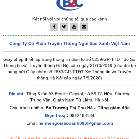
Kết nối với với chúng tôi qua các kênh
Công Ty Cổ Phần Truyền Thông Ngôi Sao Xanh Việt Nam
Giấy phép thiết lập trang thông tin điện tử số 5239/GP-TTĐT do Sở
Thông tin và Truyền thông Hà Nội cấp ngày 31/10/2019 (sửa đổi bổ
sung bởi Giấy phép số 2633/GP-TTĐT Sở Thông tin và Truyền
thông Hà Nội cấp ngày 7/9/2020)
Địa chỉ:
Tầng 6 tòa A3 Ecolife Capitol, số 58 Tố Hữu, Phường
Trung Văn, Quận Nam Từ Liêm, Hà Nội.
Chịu trách nhiệm:
Bà Trương Thị Thu Hà – Tổng giám đốc
Điện thoại:
0912483134
Email:
lienhengoisaoxanh888@gmail.com
® Ghi rõ nguồn khi bạn phát hành lại thông tin từ B2C.net.vn