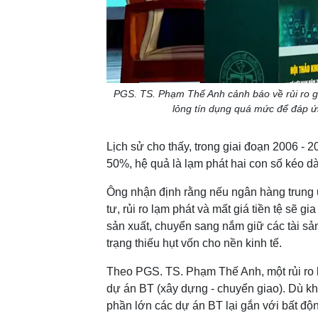
PGS. TS. Phạm Thế Anh cảnh báo về rủi ro gi
lỏng tín dụng quá mức để đáp ứ
Lịch sử cho thấy, trong giai đoạn 2006 - 2
50%, hệ quả là lạm phát hai con số kéo d
Ông nhận định rằng nếu ngân hàng trung
tư, rủi ro lạm phát và mất giá tiền tệ sẽ g
sản xuất, chuyển sang nắm giữ các tài sản
trạng thiếu hụt vốn cho nền kinh tế.
Theo PGS. TS. Phạm Thế Anh, một rủi ro 
dự án BT (xây dựng - chuyển giao). Dù kh
phần lớn các dự án BT lại gắn với bất độn