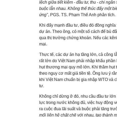
lệch giữa tiết kiệm - đầu tư, thu - chi ng
buộc lẫn nhau. Không thể thúc đẩy một bi
ứng"
, PGS. TS. Phạm Thế Anh phân tích.
Khi đẩy mạnh đầu tư, điều đó đồng nghĩa vớ
dự án. Theo ông, có một số cách để bù đ
qua thị trường chứng khoán. Nếu các kênh
mại.
Thực tế, các dự án hạ tầng lớn, cả công l
rất lớn do Việt Nam phải nhập khẩu phần l
hụt thương mại quy mô lớn. Khi thâm hụt t
theo nguy cơ mất giá tiền tệ. Ông lưu ý rằ
khi Việt Nam chuẩn bị gia nhập WTO và c
tư.
Không chỉ dừng ở đó, nhu cầu đầu tư lớn c
lực trong nước không đủ, việc huy động vốn
ra cuộc đua lãi suất và buộc phải tăng trư
mối liên hệ chặt chẽ với nhau, tạo thành 