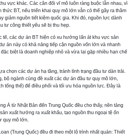
hu vực khác. Các cân đối vĩ mô luôn ràng buộc lẫn nhau, vì
h thức BT, nếu triển khai quy mô lớn vẫn có thể gây ra thâm
suy giảm nguồn tiết kiệm quốc gia. Khi đó, nguồn lực dành
 tư công thiết yếu sẽ bị thu hẹp.
 tế, các dự án BT hiện có xu hướng lấn át khu vực sản
 dự án này có khả năng tiếp cận nguồn vốn lớn và nhanh
 đặc biệt là doanh nghiệp nhỏ và vừa lại gặp nhiều hạn chế
a chọn các dự án hạ tầng, tránh tình trạng đầu tư dàn trải.
, bộ ngành cùng đề xuất các dự án đầu tư quy mô lớn,
h tổng thể) để điều phối và tối ưu hóa nguồn lực. Đây là
ng Á từ Nhật Bản đến Trung Quốc đều cho thấy, nền tảng
sản xuất hướng ra xuất khẩu, tạo nguồn thu ngoại tệ ổn
ư quy mô lớn.
an (Trung Quốc) đều đi theo một lộ trình nhất quán: Thiết