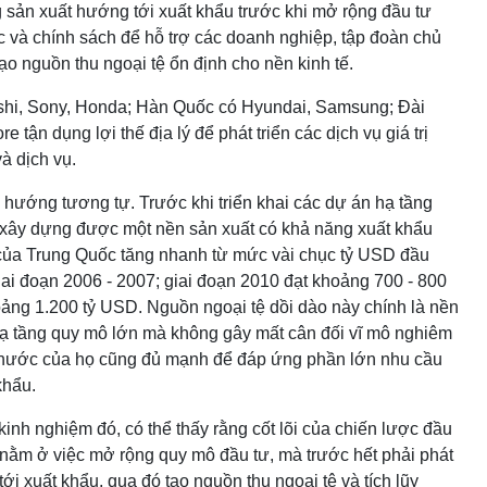
 sản xuất hướng tới xuất khẩu trước khi mở rộng đầu tư
 và chính sách để hỗ trợ các doanh nghiệp, tập đoàn chủ
ạo nguồn thu ngoại tệ ổn định cho nền kinh tế.
ishi, Sony, Honda; Hàn Quốc có Hyundai, Samsung; Đài
ận dụng lợi thế địa lý để phát triển các dịch vụ giá trị
à dịch vụ.
hướng tương tự. Trước khi triển khai các dự án hạ tầng
đã xây dựng được một nền sản xuất có khả năng xuất khẩu
của Trung Quốc tăng nhanh từ mức vài chục tỷ USD đầu
ai đoạn 2006 - 2007; giai đoạn 2010 đạt khoảng 700 - 800
ảng 1.200 tỷ USD. Nguồn ngoại tệ dồi dào này chính là nền
hạ tầng quy mô lớn mà không gây mất cân đối vĩ mô nghiêm
ng nước của họ cũng đủ mạnh để đáp ứng phần lớn nhu cầu
khẩu.
h nghiệm đó, có thể thấy rằng cốt lõi của chiến lược đầu
 nằm ở việc mở rộng quy mô đầu tư, mà trước hết phải phát
i xuất khẩu, qua đó tạo nguồn thu ngoại tệ và tích lũy