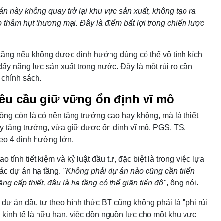
n này không quay trở lại khu vực sản xuất, không tạo ra
 thâm hụt thương mại. Đây là điểm bất lợi trong chiến lược
.
tầng nếu không được định hướng đúng có thể vô tình kích
đẩy năng lực sản xuất trong nước. Đây là một rủi ro cần
 chính sách.
êu cầu giữ vững ổn định vĩ mô
hông còn là có nên tăng trưởng cao hay không, mà là thiết
y tăng trưởng, vừa giữ được ổn định vĩ mô. PGS. TS.
eo 4 định hướng lớn.
o tính tiết kiệm và kỷ luật đầu tư, đặc biệt là trong việc lựa
các dự án hạ tầng.
"Không phải dự án nào cũng cần triển
ng cấp thiết, đâu là hạ tầng có thể giãn tiến độ"
, ông nói.
dự án đầu tư theo hình thức BT cũng không phải là "phi rủi
n kinh tế là hữu hạn, việc dồn nguồn lực cho một khu vực