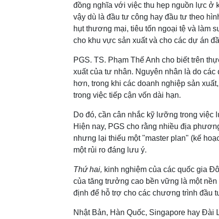
đồng nghĩa với việc thu hẹp nguồn lực ở k
vậy dù là đầu tư công hay đầu tư theo hìn
hụt thương mại, tiêu tốn ngoại tệ và làm 
cho khu vực sản xuất và cho các dự án đầu
PGS. TS. Phạm Thế Anh cho biết trên thực
xuất của tư nhân. Nguyên nhân là do các
hơn, trong khi các doanh nghiệp sản xuất,
trong việc tiếp cận vốn dài hạn.
Do đó, cần cân nhắc kỹ lưỡng trong việc lự
Hiện nay, PGS cho rằng nhiều địa phương
nhưng lại thiếu một "master plan" (kế hoạc
một rủi ro đáng lưu ý.
Thứ hai,
kinh nghiệm của các quốc gia Đô
của tăng trưởng cao bền vững là một nền 
định để hỗ trợ cho các chương trình đầu t
Nhật Bản, Hàn Quốc, Singapore hay Đài Lo