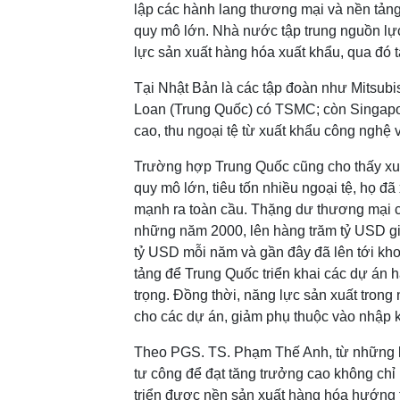
lập các hành lang thương mại và nền tảng
quy mô lớn. Nhà nước tập trung nguồn lực
lực sản xuất hàng hóa xuất khẩu, qua đó t
Tại Nhật Bản là các tập đoàn như Mitsub
Loan (Trung Quốc) có TSMC; còn Singapore t
cao, thu ngoại tệ từ xuất khẩu công nghệ v
Trường hợp Trung Quốc cũng cho thấy xu 
quy mô lớn, tiêu tốn nhiều ngoại tệ, họ 
mạnh ra toàn cầu. Thặng dư thương mại 
những năm 2000, lên hàng trăm tỷ USD gi
tỷ USD mỗi năm và gần đây đã lên tới kho
tảng để Trung Quốc triển khai các dự án 
trọng. Đồng thời, năng lực sản xuất tro
cho các dự án, giảm phụ thuộc vào nhập 
Theo PGS. TS. Phạm Thế Anh, từ những kin
tư công để đạt tăng trưởng cao không chỉ
triển được nền sản xuất hàng hóa hướng tớ