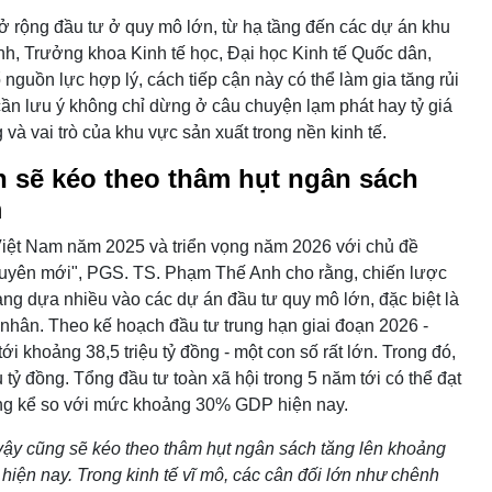
ở rộng đầu tư ở quy mô lớn, từ hạ tầng đến các dự án khu
, Trưởng khoa Kinh tế học, Đại học Kinh tế Quốc dân,
guồn lực hợp lý, cách tiếp cận này có thể làm gia tăng rủi
cần lưu ý không chỉ dừng ở câu chuyện lạm phát hay tỷ giá
và vai trò của khu vực sản xuất trong nền kinh tế.
 sẽ kéo theo thâm hụt ngân sách
m
Việt Nam năm 2025 và triển vọng năm 2026 với chủ đề
 nguyên mới", PGS. TS. Phạm Thế Anh cho rằng, chiến lược
ng dựa nhiều vào các dự án đầu tư quy mô lớn, đặc biệt là
 nhân. Theo kế hoạch đầu tư trung hạn giai đoạn 2026 -
i khoảng 38,5 triệu tỷ đồng - một con số rất lớn. Trong đó,
 tỷ đồng. Tổng đầu tư toàn xã hội trong 5 năm tới có thể đạt
g kể so với mức khoảng 30% GDP hiện nay.
vậy cũng sẽ kéo theo thâm hụt ngân sách tăng lên khoảng
ện nay. Trong kinh tế vĩ mô, các cân đối lớn như chênh