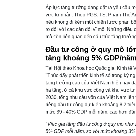
Áp lực tăng trưởng đang đặt ra yêu cầu m
vực tư nhân. Theo PGS. TS. Phạm Thế Anh
nếu không đi kèm một chiến lược phân bổ n
ro đối với các cân đối vĩ mô. Những điều 
mà còn liên quan đến cấu trúc tăng trưởng 
Đầu tư công ở quy mô lớn
tăng khoảng 5% GDP/nă
Tại Hội thảo Khoa học Quốc gia: Kinh tế 
"Thúc đẩy phát triển kinh tế số trong kỷ
tăng trưởng cao của Việt Nam hiện nay đa
hạ tầng, ở cả khu vực công và khu vực tư
2030, tổng nhu cầu vốn của Việt Nam lên tớ
riêng đầu tư công dự kiến khoảng 8,2 triệu
mức 39 - 40% GDP mỗi năm, cao hơn đán
"Việc gia tăng đầu tư công ở quy mô như 
5% GDP mỗi năm, so với mức khoảng 3% hi