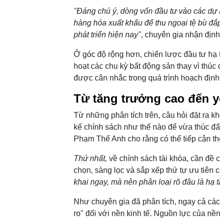
"Đáng chú ý, dòng vốn đầu tư vào các dự á
hàng hóa xuất khẩu để thu ngoại tệ bù đắp
phát triển hiện nay"
, chuyên gia nhận định
Ở góc độ rộng hơn, chiến lược đầu tư hạ 
hoạt các chu kỳ bất động sản thay vì thúc 
được cân nhắc trong quá trình hoạch định
Từ tăng trưởng cao đến y
Từ những phân tích trên, câu hỏi đặt ra k
kế chính sách như thế nào để vừa thúc đẩ
Phạm Thế Anh cho rằng có thể tiếp cận th
Thứ nhất,
về chính sách tài khóa, cần đề ca
chọn, sàng lọc và sắp xếp thứ tự ưu tiên 
khai ngay, mà nên phân loại rõ đâu là hạ tầ
Như chuyên gia đã phân tích, ngay cả các 
ro" đối với nền kinh tế. Nguồn lực của nề