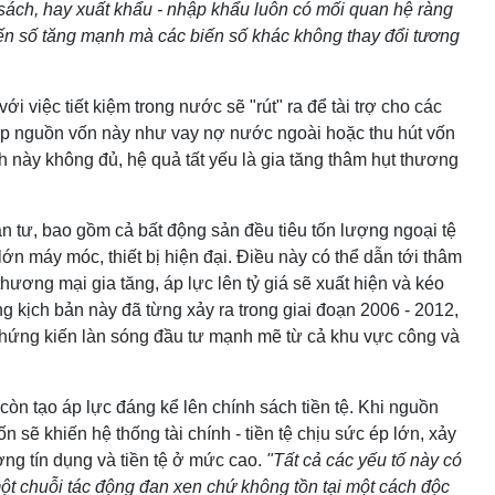
ân sách, hay xuất khẩu - nhập khẩu luôn có mối quan hệ ràng
ến số tăng mạnh mà các biến số khác không thay đổi tương
i việc tiết kiệm trong nước sẽ "rút" ra để tài trợ cho các
ắp nguồn vốn này như vay nợ nước ngoài hoặc thu hút vốn
 này không đủ, hệ quả tất yếu là gia tăng thâm hụt thương
ẫn tư, bao gồm cả bất động sản đều tiêu tốn lượng ngoại tệ
ớn máy móc, thiết bị hiện đại. Điều này có thể dẫn tới thâm
hương mại gia tăng, áp lực lên tỷ giá sẽ xuất hiện và kéo
ng kịch bản này đã từng xảy ra trong giai đoạn 2006 - 2012,
hứng kiến làn sóng đầu tư mạnh mẽ từ cả khu vực công và
òn tạo áp lực đáng kể lên chính sách tiền tệ. Khi nguồn
 sẽ khiến hệ thống tài chính - tiền tệ chịu sức ép lớn, xảy
ởng tín dụng và tiền tệ ở mức cao.
"Tất cả các yếu tố này có
một chuỗi tác động đan xen chứ không tồn tại một cách độc