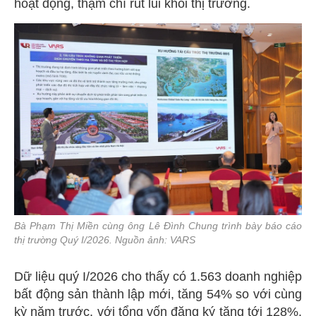
hoạt động, thậm chí rút lui khỏi thị trường.
Bà Phạm Thị Miền cùng ông Lê Đình Chung trình bày báo cáo
thị trường Quý I/2026. Nguồn ảnh: VARS
Dữ liệu quý I/2026 cho thấy có 1.563 doanh nghiệp
bất động sản thành lập mới, tăng 54% so với cùng
kỳ năm trước, với tổng vốn đăng ký tăng tới 128%.